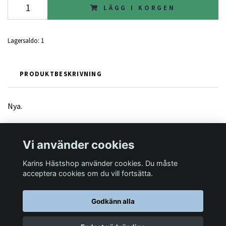
LÄGG I KORGEN
Lagersaldo:
1
PRODUKTBESKRIVNING
Nya.
Vi använder cookies
Karins Hästshop använder cookies. Du måste
Läs mer
acceptera cookies om du vill fortsätta.
Godkänn alla
© 2026 Karins Hästshop