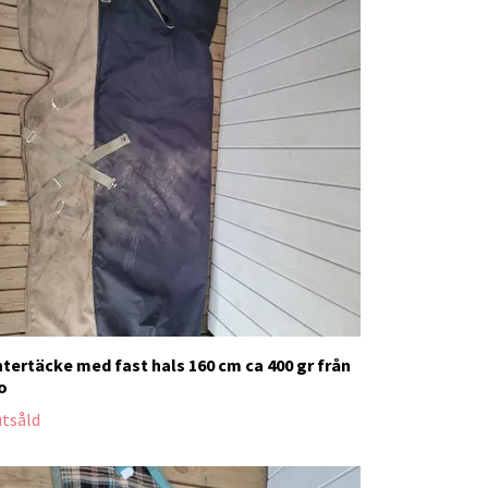
ntertäcke med fast hals 160 cm ca 400 gr från
o
utsåld