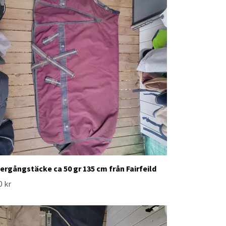
ergångstäcke ca 50 gr 135 cm från Fairfeild
0 kr