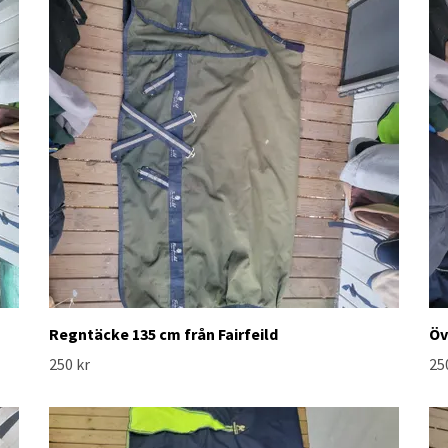
Regntäcke 135 cm från Fairfeild
Öv
250 kr
25