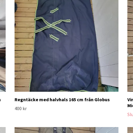
m
Regntäcke med halvhals 165 cm från Globus
Vi
Mi
400 kr
Sl