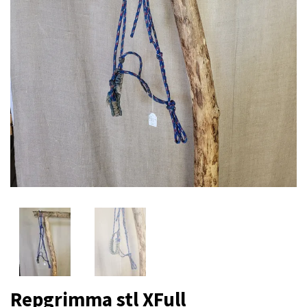
Repgrimma stl XFull