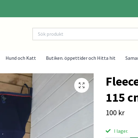
Hund och Katt
Butiken. öppettider och Hitta hit
Sama
Fleec
115 c
100 kr
I lager.