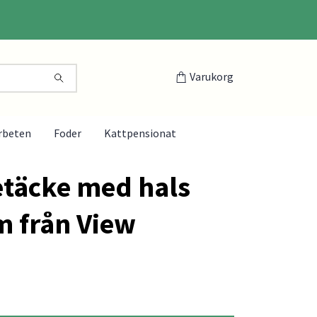
Varukorg
rbeten
Foder
Kattpensionat
etäcke med hals
m från View