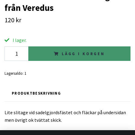
från Veredus
120 kr
I lager.
LÄGG I KORGEN
Lagersaldo:
1
PRODUKTBESKRIVNING
Lite slitage vid sadelgjordsfästet och fläckar på undersidan
men övrigt ok tvättat skick.