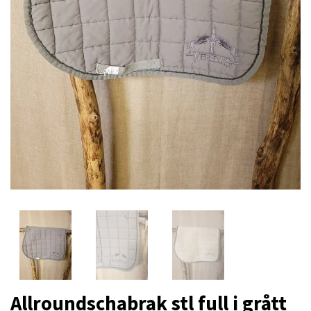
Allroundschabrak stl full i grått