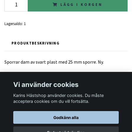
LÄGG I KORGEN
Lagersaldo:
1
PRODUKTBESKRIVNING
Sporrar dam av svart plast med 25 mm sporre. Ny.
Vi använder cookies
Karins Hästshop använder cookies. Du måste
Läs mer
acceptera cookies om du vill fortsätta.
Godkänn alla
© 2026 Karins Hästshop