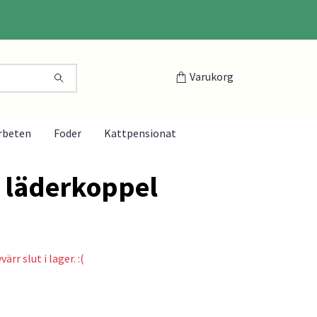
Varukorg
rbeten
Foder
Kattpensionat
 läderkoppel
ärr slut i lager. :(