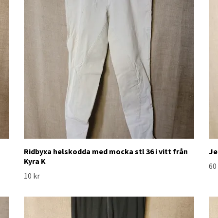
Ridbyxa helskodda med mocka stl 36 i vitt från
Je
Kyra K
60
10 kr