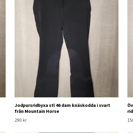
Jodpursridbyxa stl 46 dam knäskodda i svart
Öv
från Mountain Horse
ri
290 kr
15