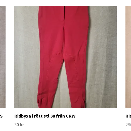
PS
Ridbyxa i rött stl 38 från CRW
Ri
30 kr
28