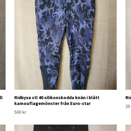
ll
Ridbyxa stl 40 silikonskodda knän i blått
Ri
kamouflagemönster från Euro-star
20
500 kr