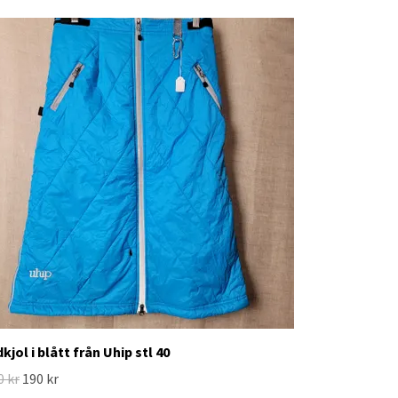
dkjol i blått från Uhip stl 40
0 kr
190 kr