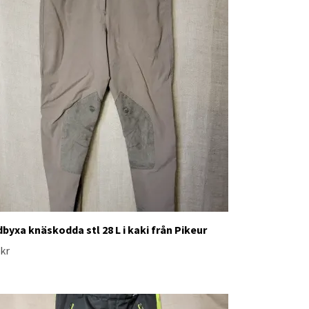
dbyxa knäskodda stl 28 L i kaki från Pikeur
 kr