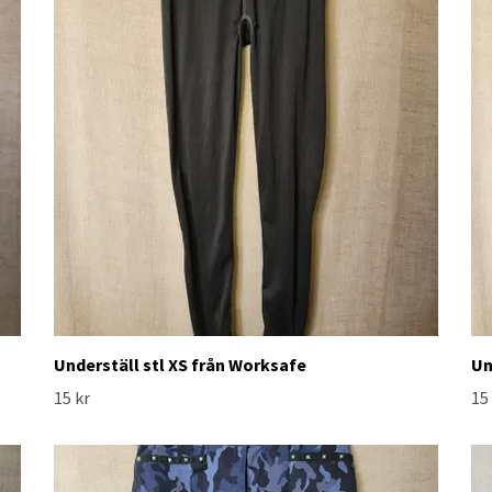
Underställ stl XS från Worksafe
Un
15 kr
15