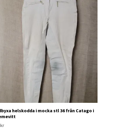
dbyxa helskodda i mocka stl 36 från Catago i
emevitt
 kr