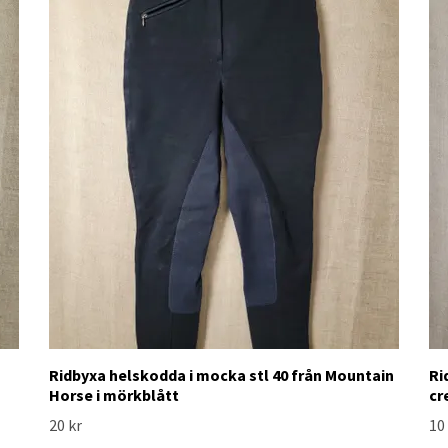
Ridbyxa helskodda i mocka stl 40 från Mountain
Ri
Horse i mörkblått
cr
20 kr
10