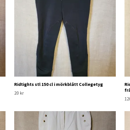
Ridtights stl 150 cl i mörkblått Collegetyg
Ri
fr
20 kr
12