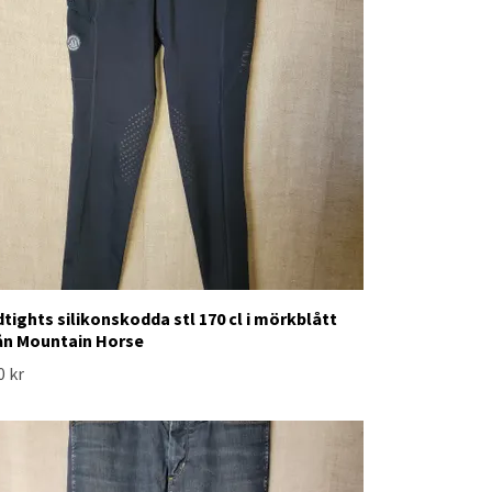
dtights silikonskodda stl 170 cl i mörkblått
ån Mountain Horse
0 kr