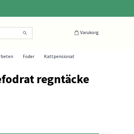
Varukorg
rbeten
Foder
Kattpensionat
efodrat regntäcke