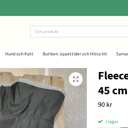
Hund och Katt
Butiken. öppettider och Hitta hit
Sama
Fleec
45 cm
90 kr
I lager.