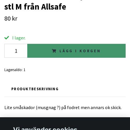
stl M från Allsafe
80 kr
I lager.
LÄGG I KORGEN
Lagersaldo:
1
PRODUKTBESKRIVNING
Lite småskador (musgnag ?) på fodret men annars ok skick.
Vi använder cookies