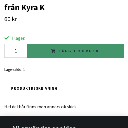
från Kyra K
60 kr
I lager.
LÄGG I KORGEN
Lagersaldo:
1
PRODUKTBESKRIVNING
Hel del hår finns men annars ok skick.