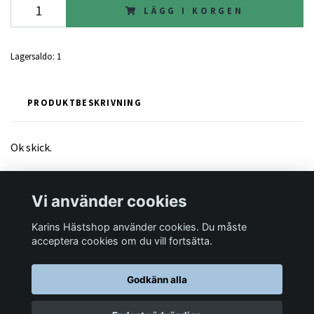
LÄGG I KORGEN
Lagersaldo:
1
PRODUKTBESKRIVNING
Ok skick.
Vi använder cookies
Karins Hästshop använder cookies. Du måste
Läs mer
acceptera cookies om du vill fortsätta.
Godkänn alla
© 2026 Karins Hästshop