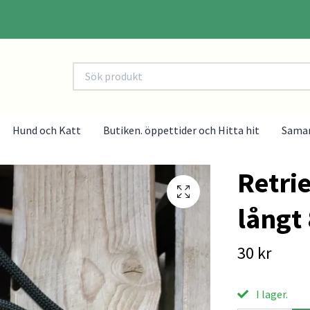
Hund och Katt
Butiken. öppettider och Hitta hit
Sama
Retri
långt
30 kr
I lager.