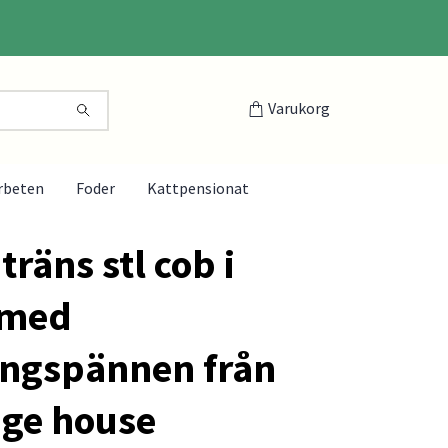
Varukorg
rbeten
Foder
Kattpensionat
räns stl cob i
 med
ngspännen från
dge house