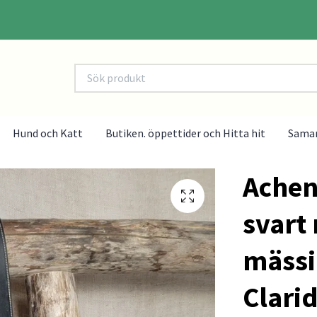
Hund och Katt
Butiken. öppettider och Hitta hit
Sama
Achent
svart
mässi
Clari