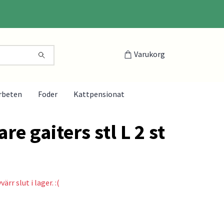
Varukorg
rbeten
Foder
Kattpensionat
re gaiters stl L 2 st
ärr slut i lager. :(