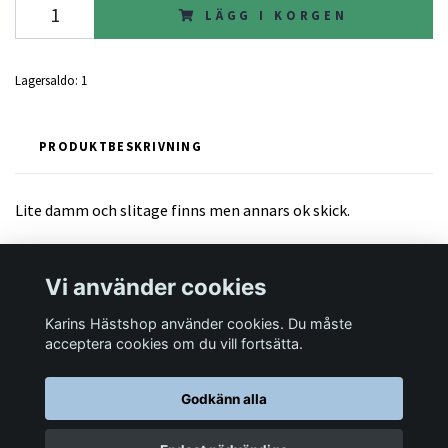
LÄGG I KORGEN
Lagersaldo:
1
PRODUKTBESKRIVNING
Lite damm och slitage finns men annars ok skick.
Vi använder cookies
Karins Hästshop använder cookies. Du måste
Läs mer
acceptera cookies om du vill fortsätta.
Godkänn alla
© 2026 Karins Hästshop