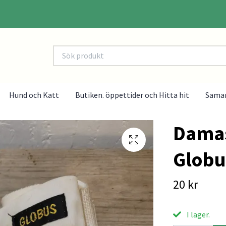
Hund och Katt
Butiken. öppettider och Hitta hit
Sama
Damask
Globu
20 kr
I lager.