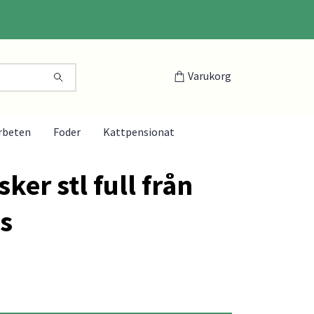
Varukorg
rbeten
Foder
Kattpensionat
er stl full från
s