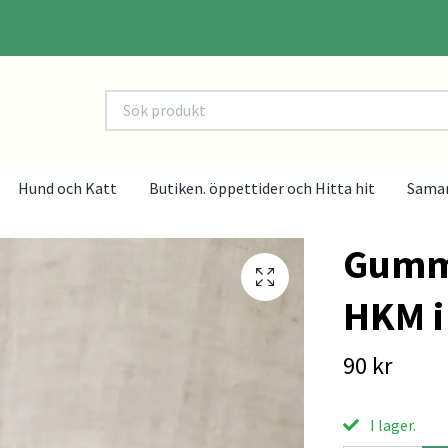
Hund och Katt
Butiken. öppettider och Hitta hit
Sama
Gummi
HKM i
90 kr
I lager.