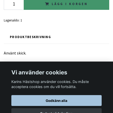
LÄGG I KORGEN
Lagersaldo:
1
PRODUKTBESKRIVNING
Använt skick.
Vi använder cookies
Karins Hästshop använder cookies. Du måste
Läs mer
acceptera cookies om du vill fortsätta.
Godkänn alla
© 2026 Karins Hästshop