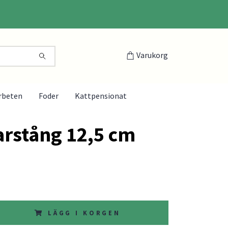
Varukorg
rbeten
Foder
Kattpensionat
rstång 12,5 cm
LÄGG I KORGEN