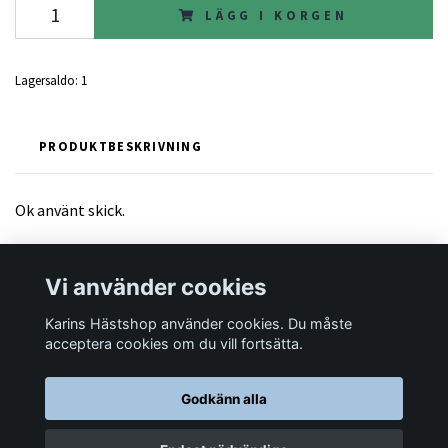
LÄGG I KORGEN
Lagersaldo:
1
PRODUKTBESKRIVNING
Ok använt skick.
Vi använder cookies
Karins Hästshop använder cookies. Du måste
Läs mer
acceptera cookies om du vill fortsätta.
Godkänn alla
© 2026 Karins Hästshop