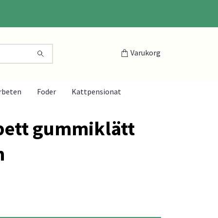
Varukorg
rbeten
Foder
Kattpensionat
bett gummiklätt
m