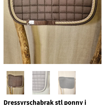
Dressyrschabrak stl ponny i