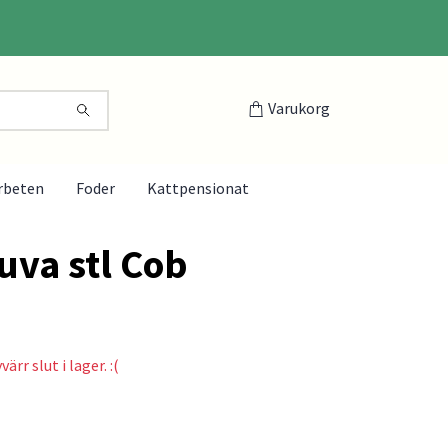
Varukorg
rbeten
Foder
Kattpensionat
uva stl Cob
ärr slut i lager. :(