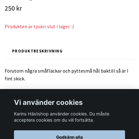
250 kr
Produkten är tyvärr slut i lager. :(
PRODUKTBESKRIVNING
Förutom några småfläckar och pyttesmå hål baktill så är I
fint skick.
Vi använder cookies
Karins Hästshop använder cookies. Du måste
Läs mer
acceptera cookies om du vill fortsätta.
Godkänn alla