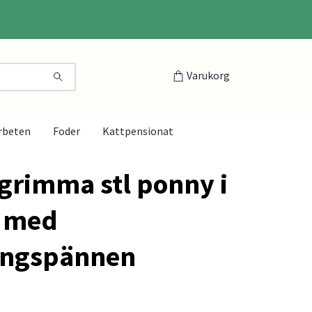
Varukorg
rbeten
Foder
Kattpensionat
grimma stl ponny i
 med
ingspännen