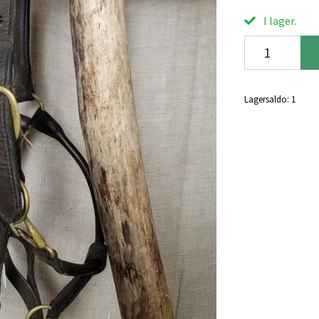
I lager.
Lagersaldo:
1