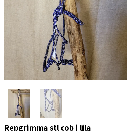
Repgrimma stl cob i lila