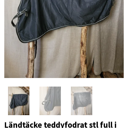
Ländtäcke teddyfodrat stl full i