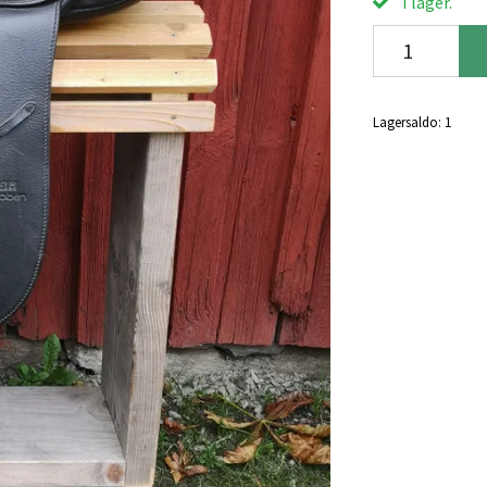
I lager.
Lagersaldo:
1