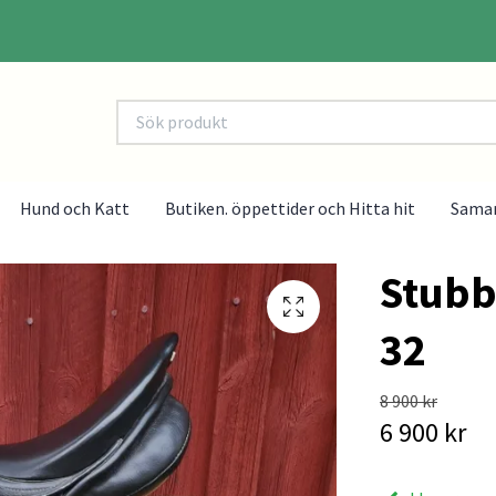
Hund och Katt
Butiken. öppettider och Hitta hit
Sama
Stubb
32
8 900 kr
6 900 kr