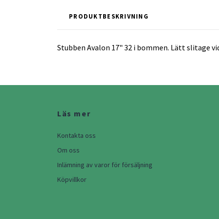
PRODUKTBESKRIVNING
Stubben Avalon 17" 32 i bommen. Lätt slitage vi
Läs mer
Kontakta oss
Om oss
Inlämning av varor för försäljning
Köpvillkor