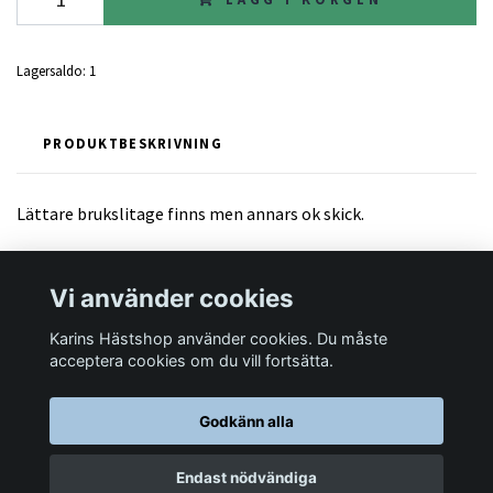
Lagersaldo:
1
PRODUKTBESKRIVNING
Lättare brukslitage finns men annars ok skick.
Vi använder cookies
Karins Hästshop använder cookies. Du måste
Läs mer
acceptera cookies om du vill fortsätta.
Godkänn alla
© 2026 Karins Hästshop
Endast nödvändiga