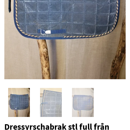
Dressyrschabrak stl full från