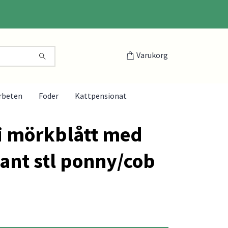
Varukorg
rbeten
Foder
Kattpensionat
i mörkblått med
ant stl ponny/cob