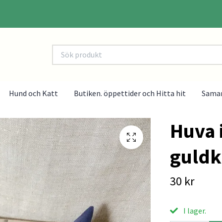
Hund och Katt
Butiken. öppettider och Hitta hit
Sama
Huva 
guldk
30 kr
I lager.