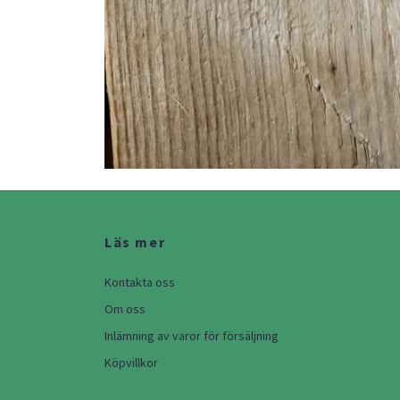
Läs mer
Kontakta oss
Om oss
Inlämning av varor för försäljning
Köpvillkor