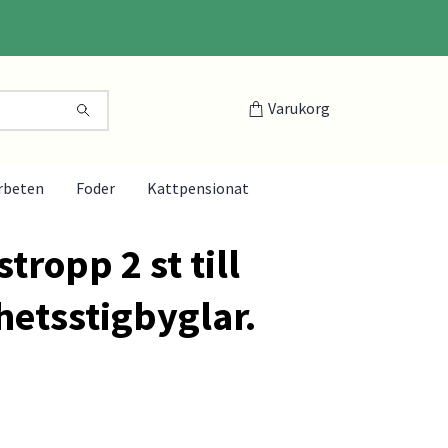
Varukorg
rbeten
Foder
Kattpensionat
tropp 2 st till
hetsstigbyglar.