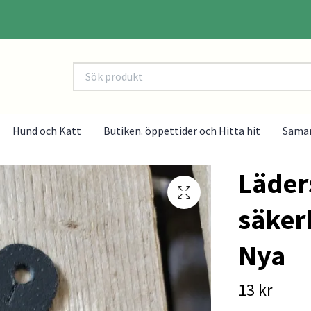
Hund och Katt
Butiken. öppettider och Hitta hit
Sama
Läders
säker
Nya
13 kr