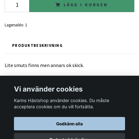
LÄGG I KORGEN
Lagersaldo:
1
PRODUKTBESKRIVNING
Lite smuts finns men annars ok skick.
Vi använder cookies
Karins Hästshop använder cookies. Du måste
Läs mer
acceptera cookies om du vill fortsätta.
Godkänn alla
© 2026 Karins Hästshop