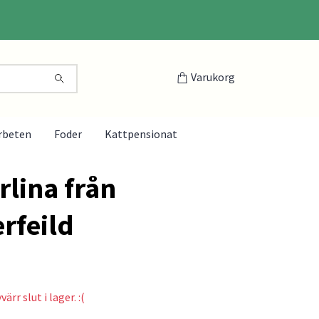
Varukorg
rbeten
Foder
Kattpensionat
rlina från
rfeild
ärr slut i lager. :(