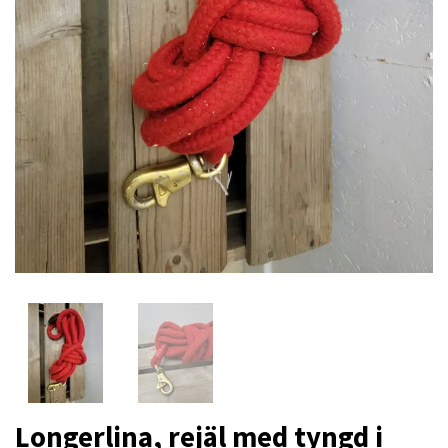
Longerlina, rejäl med tyngd i