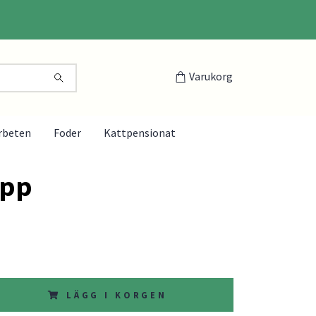
Varukorg
rbeten
Foder
Kattpensionat
app
LÄGG I KORGEN