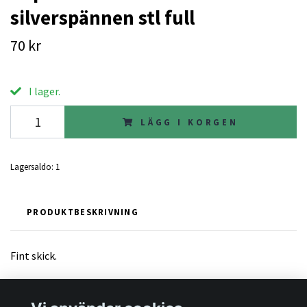
silverspännen stl full
70 kr
I lager.
LÄGG I KORGEN
Lagersaldo:
1
PRODUKTBESKRIVNING
Fint skick.