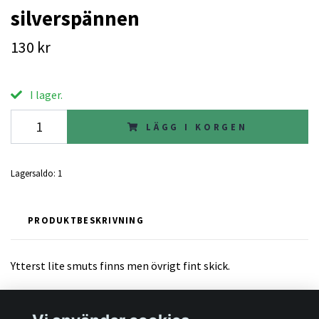
silverspännen
130 kr
I lager.
LÄGG I KORGEN
Lagersaldo:
1
PRODUKTBESKRIVNING
Ytterst lite smuts finns men övrigt fint skick.