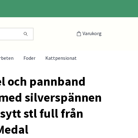
Varukorg
rbeten
Foder
Kattpensionat
l och pannband
 med silverspännen
sytt stl full från
Medal