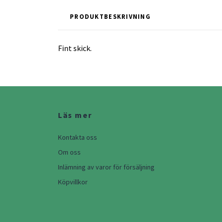
PRODUKTBESKRIVNING
Fint skick.
Läs mer
Kontakta oss
Om oss
Inlämning av varor för försäljning
Köpvillkor