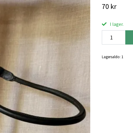
70 kr
I lager.
Lagersaldo:
1