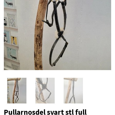
Pullarnosdel svart stl full