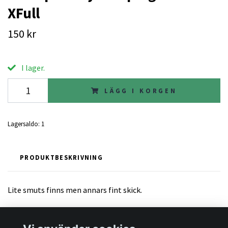
XFull
150 kr
I lager.
LÄGG I KORGEN
Lagersaldo:
1
PRODUKTBESKRIVNING
Lite smuts finns men annars fint skick.