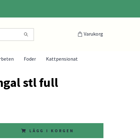
Varukorg
rbeten
Foder
Kattpensionat
gal stl full
LÄGG I KORGEN