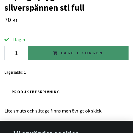
silverspännen stl full
70 kr
I lager.
LÄGG I KORGEN
Lagersaldo:
1
PRODUKTBESKRIVNING
Lite smuts och slitage finns men övrigt ok skick.