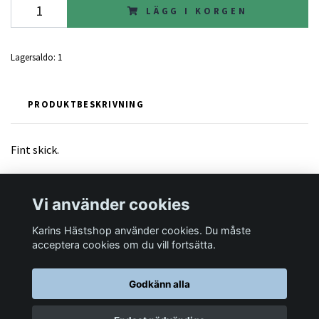
LÄGG I KORGEN
Lagersaldo:
1
PRODUKTBESKRIVNING
Fint skick.
Vi använder cookies
Karins Hästshop använder cookies. Du måste
Läs mer
acceptera cookies om du vill fortsätta.
Godkänn alla
© 2026 Karins Hästshop