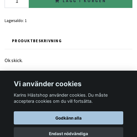
LÄGG I KORGEN
Lagersaldo:
1
PRODUKTBESKRIVNING
Ok skick.
Vi använder cookies
Karins Hästshop använder cookies. Du måste
Läs mer
acceptera cookies om du vill fortsätta.
Godkänn alla
© 2026 Karins Hästshop
Endast nödvändiga