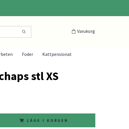
Varukorg
rbeten
Foder
Kattpensionat
chaps stl XS
LÄGG I KORGEN