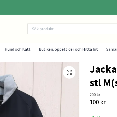
Hund och Katt
Butiken. öppettider och Hitta hit
Sama
Jacka
stl M(
200 kr
100 kr