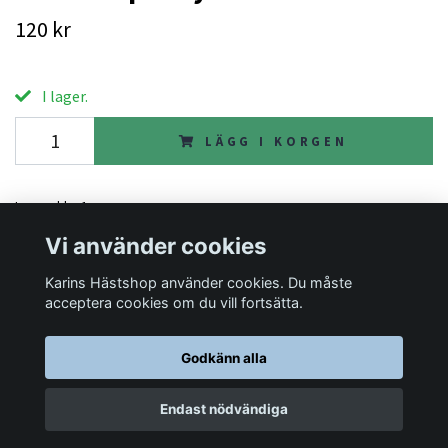
120 kr
I lager.
LÄGG I KORGEN
Lagersaldo:
1
Vi använder cookies
Karins Hästshop använder cookies. Du måste
Läs mer
acceptera cookies om du vill fortsätta.
Godkänn alla
© 2026 Karins Hästshop
Endast nödvändiga