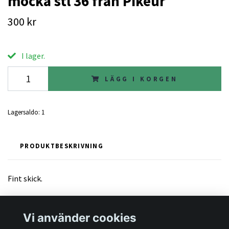
mocka stl 36 från Pikeur
300 kr
I lager.
LÄGG I KORGEN
Lagersaldo:
1
PRODUKTBESKRIVNING
Fint skick.
Vi använder cookies